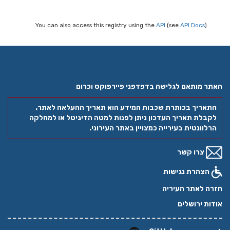
You can also access this registry using the
API
(see
API Docs
).
האתר מותאם לגלישה בדפדפני פיירפוקס וכרום
התאריך בכותרת שכבות המידע הוא תאריך ההעלאה לאתר.
לקבלת תאריך העדכון ניתן לפנות למטה הדיגיטל או למחלקה
הרלוונטית בעירייה כמצויין באתר העירוני.
צרו קשר
הצהרת נגישות
חזרה לאתר העיריה
אודות ירושלים