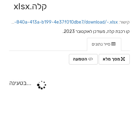
קלה.xlsx
קישור:
https://jerusalem.datacity.org.il/dataset/b5fcff86-ef74-4b8e-aeb0-54f2b266515c/resource/ef227ad7-840a-413a-b199-4e37f010dbe7/download/-.xlsx
קו רכבת קלה, מעודכן לאוקטובר 2023.
סייר נתונים
מסך מלא
הטמעה