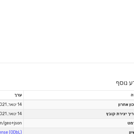
ע נוסף
ה
ערך
ון אחרון
14 ינואר, 2021
יך יצירת קובץ
14 ינואר, 2021
מט
on/geo+json
יון
nse (ODbL)