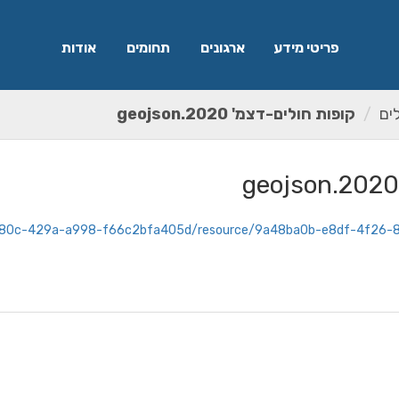
פריטי מידע
ארגונים
תחומים
אודות
ים
קופות חולים-דצמ' 2020.geojson
8b656c-480c-429a-a998-f66c2bfa405d/resource/9a48ba0b-e8df-4f2