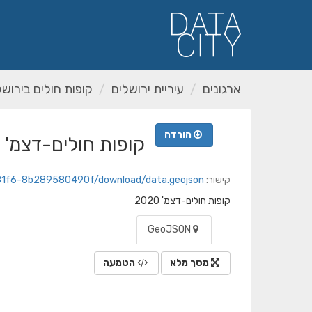
ילוג
תוכן
ארגונים
עיריית ירושלים
קופות חולים בירושל
הורדה
קופות חולים-דצמ' 2020.geojson
קישור:
6-81f6-8b289580490f/download/data.geojson
קופות חולים-דצמ' 2020
GeoJSON
מסך מלא
הטמעה