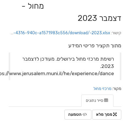
מחול -
צמבר 2023
שור:
https://jerusalem.datacity.org.il/dataset/35573448-7cf4-4308-acad-3f28e64ae949/resource/1b3a4ba3-9b38-4316-940c-a1571983c556/download/-2023.xlsx
תוך תקציר פריטי המידע
רשימת מרכזי מחול בירושלים. מעודכן לדצמבר
2023.
https://www.jerusalem.muni.il/he/experience/dance/
ור:
מרכזי מחול
סייר נתונים
מסך מלא
הטמעה