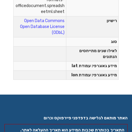
officedocument.spreadsh
eetml.sheet
רישיון
Open Data Commons
Open Database License
(ODbL)
סוג
לאילו שנים מתייחסים
הנתונים
מידע גאוגרפי: עמודת lat
מידע גאוגרפי: עמודת lon
האתר מותאם לגלישה בדפדפני פיירפוקס וכרום
התאריך בכותרת שכבות המידע הוא תאריך ההעלאה לאתר.