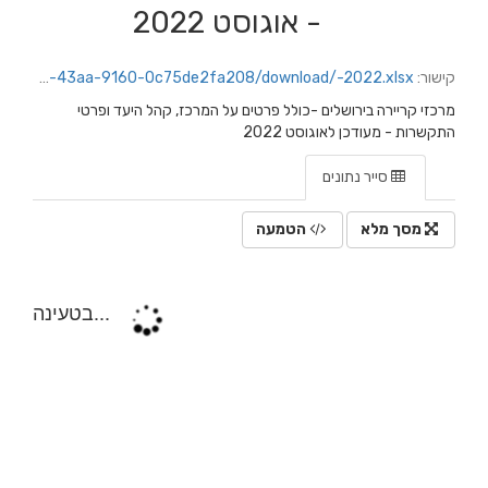
- אוגוסט 2022
קישור:
https://jerusalem.datacity.org.il/dataset/0dc209eb-4c65-4c4c-9e16-3dfbe33be9ee/resource/fff861e2-1e27-43aa-9160-0c75de2fa208/download/-2022.xlsx
מרכזי קריירה בירושלים -כולל פרטים על המרכז, קהל היעד ופרטי
התקשרות - מעודכן לאוגוסט 2022
סייר נתונים
מסך מלא
הטמעה