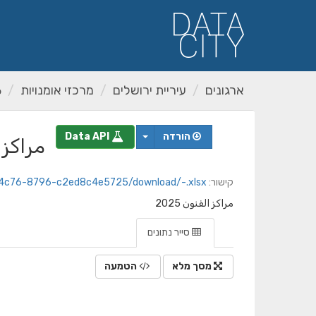
ילוג
תוכן
ארגונים
עיריית ירושלים
מרכזי אומנויות
م
הורדה
Data API
مراكز ال
קישור:
3-4c76-8796-c2ed8c4e5725/download/-.xlsx
مراكز الفنون 2025
סייר נתונים
מסך מלא
הטמעה