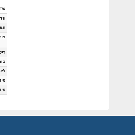
שד
עדכ
תאר
פור
ריש
סוג
לאי
מידע
מידע