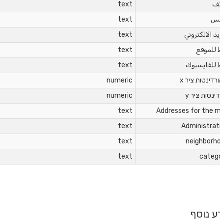
ف
text
كس
text
يد الالكتروني
text
ط للموقع
text
ط للفايسبوك
text
רדינטות ציר x
numeric
ינטות ציר y
numeric
text
Addresses for the 
text
Administrat
text
neighborh
text
categ
ע נוסף