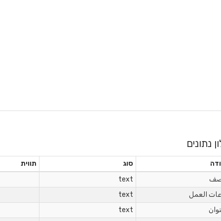
ון נתונים
דה
סוג
תווית
صف
text
ات العمل
text
نوان
text