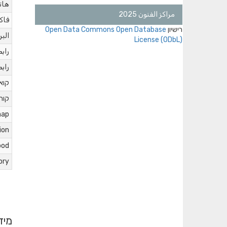
هات
مراكز الفنون 2025
فا
רישיון
Open Data Commons Open Database
البر
License (ODbL)
راب
راب
קואו
קורד
map
ion
ood
ory
מיד