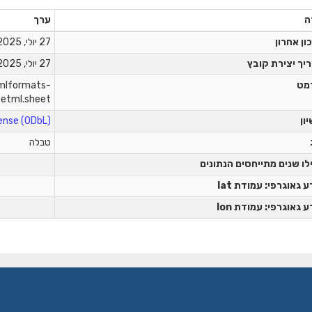
ה
ערך
ון אחרון
27 יולי, 2025
יך יצירת קובץ
27 יולי, 2025
מט
xmlformats-
eetml.sheet
יון
nse (ODbL)
טבלה
לו שנים מתייחסים הנתונים
 גאוגרפי: עמודת lat
 גאוגרפי: עמודת lon