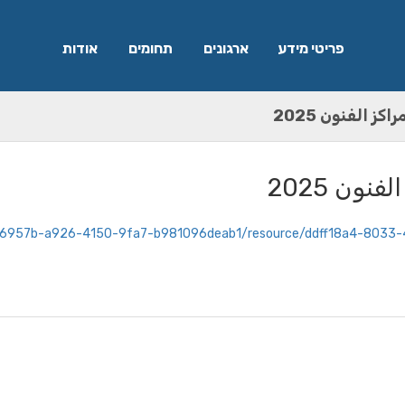
פריטי מידע
ארגונים
תחומים
אודות
راكز الفنون 2025
فنون 2025
t/0d56957b-a926-4150-9fa7-b981096deab1/resource/ddff18a4-803