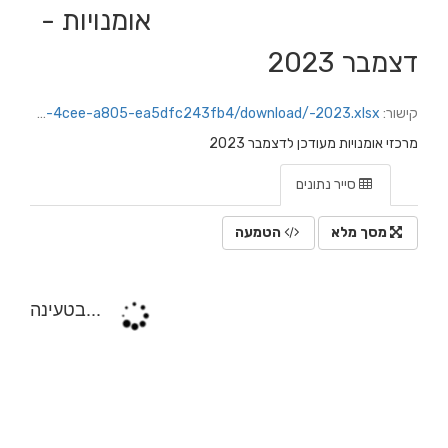
אומנויות -
דצמבר 2023
קישור:
https://jerusalem.datacity.org.il/dataset/0d56957b-a926-4150-9fa7-b981096deab1/resource/298ed53a-7389-4cee-a805-ea5dfc243fb4/download/-2023.xlsx
מרכזי אומנויות מעודכן לדצמבר 2023
סייר נתונים
מסך מלא
הטמעה