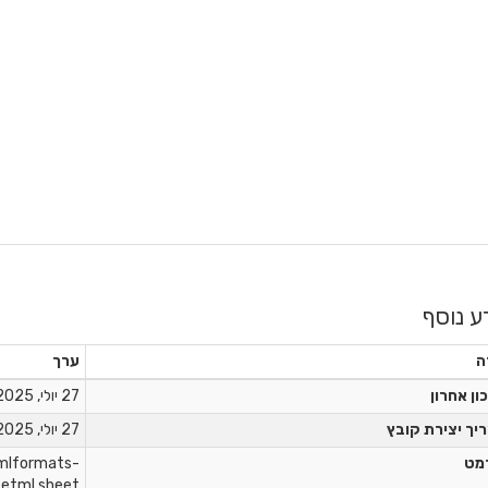
ע נוסף
ה
ערך
ון אחרון
27 יולי, 2025
יך יצירת קובץ
27 יולי, 2025
מט
xmlformats-
eetml.sheet