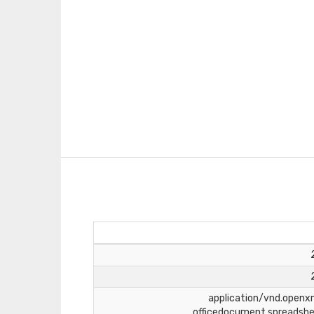
application/vnd.open
officedocument.spreadsh