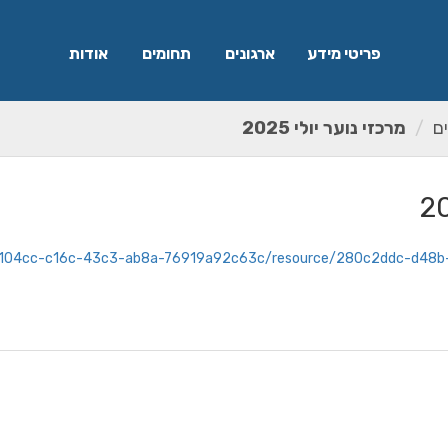
פריטי מידע
ארגונים
תחומים
אודות
ם
מרכזי נוער יולי 2025
t/244104cc-c16c-43c3-ab8a-76919a92c63c/resource/280c2ddc-d48