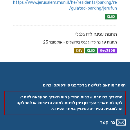
https://www.jerusalem.muni.il/he/residents/parking/re
gulated-parking/jerufun/
XLSX
תחנות עגינה לדו גלגלי
תחנות עגינה לדו גלגלי בירושלים - אוקטובר 23
CSV
XLSX
GeoJSON
האתר מותאם לגלישה בדפדפני פיירפוקס וכרום
התאריך בכותרת שכבות המידע הוא תאריך ההעלאה לאתר.
לקבלת תאריך העדכון ניתן לפנות למטה הדיגיטל או למחלקה
הרלוונטית בעירייה כמצויין באתר העירוני.
צרו קשר