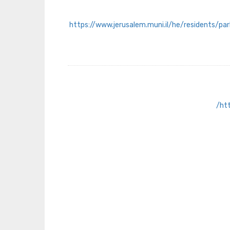
https://www.jerusalem.muni.il/he/residents/par
htt