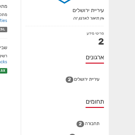
מתקנ
עיריית ירושלים
מתקני
אין תיאור לארגון זה
ies/
XSL
פריטי מידע
2
שביל
ארגונים
רשימת
cks/
LSX
עיריית ירושלים
2
תחומים
תחבורה
2