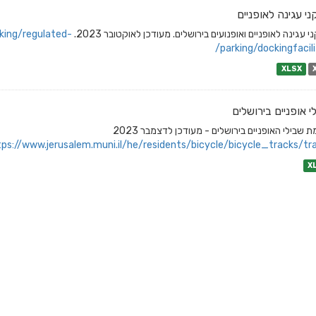
י עגינה לאופניים
 עגינה לאופניים ואופנועים בירושלים. מעודכן לאוקטובר 2023.
king/regulated-
parking/dockingfacilit
XLSX
י אופניים בירושלים
 שבילי האופניים בירושלים - מעודכן לדצמבר 2023
ps://www.jerusalem.muni.il/he/residents/bicycle/bicycle_tracks/tra
X