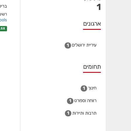
1
בריכ
רשימת
ols/
ארגונים
LSX
עיריית ירושלים
1
תחומים
חינוך
1
רווחה וספורט
1
תרבות ותיירות
1