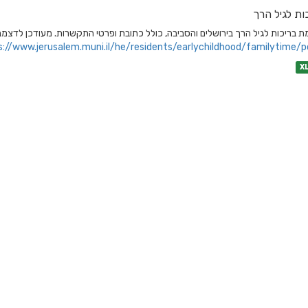
ות לגיל הרך
 בריכות לגיל הרך בירושלים והסביבה, כולל כתובת ופרטי התקשרות. מעודכן לדצמבר 23
s://www.jerusalem.muni.il/he/residents/earlychildhood/familytime/po
X