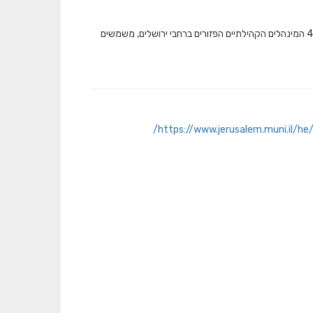
רשימת המינהלים הקהילתיים בירושלים, כולל פרטי התקשרות. מעודכן לדצמבר 2023. 45 המינהלים הקהילתיים הפזורים ברחבי ירושלים, משמשים
https://www.jerusalem.muni.il/he