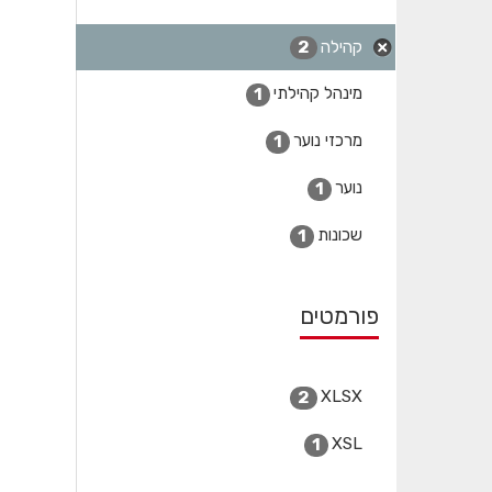
קהילה
2
מינהל קהילתי
1
מרכזי נוער
1
נוער
1
שכונות
1
פורמטים
XLSX
2
XSL
1