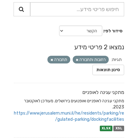
סידור לפי
נמצאו 2 פריטי מידע
תגיות:
רחובות ותחבורה
תחבורה
סינון תוצאות
מתקני עגינה לאופניים
מתקני עגינה לאופניים ואופנועים בירושלים. מעודכן לאוקטובר
2023.
https://www.jerusalem.muni.il/he/residents/parking/re
gulated-parking/dockingfacilities/
XLSX
XSL