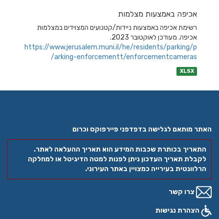
אכיפה באמצעות מצלמות
רשימת אכיפה באמצעות ניידות/קטנועים המצוידים במצלמות
אכיפה. מעודכן לאוקטובר 2023.
https://www.jerusalem.muni.il/he/residents/parking/p
arking-enforcementt/enforcementcameras/
XLSX
האתר מותאם לגלישה בדפדפני פיירפוקס וכרום
התאריך בכותרת שכבות המידע הוא תאריך ההעלאה לאתר.
לקבלת תאריך העדכון ניתן לפנות למטה הדיגיטל או למחלקה
הרלוונטית בעירייה כמצויין באתר העירוני.
צרו קשר
הצהרת נגישות