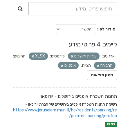
סידור לפי
קיימים 4 פריטי מידע
ארגונים:
עיריית ירושלים
פורמטים:
XLSX
תחומים:
תחבורה
תגיות:
אופניים
סינון תוצאות
תחנות השכרת אופניים בירושלים - יורופאן
רשימת תחנות השכרת אופניים בירושלים של חברת יורופאן -
https://www.jerusalem.muni.il/he/residents/parking/re
gulated-parking/jerufun/
XLSX