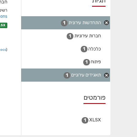
תגיות
חברו
רשימת
ons/
התחדשות עירונית
1
LSX
חברות עירוניות
1
כלכלה
1
Docs
).
פיתוח
1
תאגידים עירוניים
1
פורמטים
XLSX
1