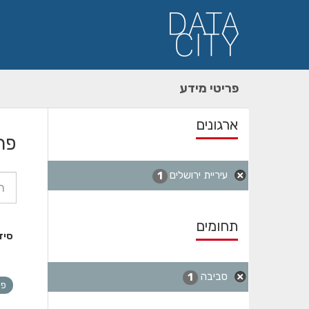
ילוג
תוכן
פריטי מידע
ארגונים
פר
עיריית ירושלים
1
תחומים
סיד
סביבה
1
פס