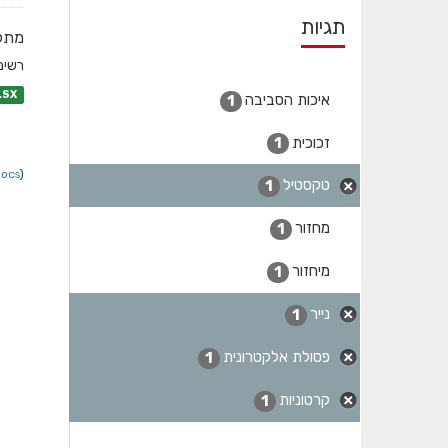
תגיות
מתקנ
רשימת
LSX
איכות הסביבה
1
זכוכית
1
Docs
).
טקסטיל
1
מחזור
1
מיחזור
1
נייר
1
פסולת אלקטרונית
1
קרטוניות
1