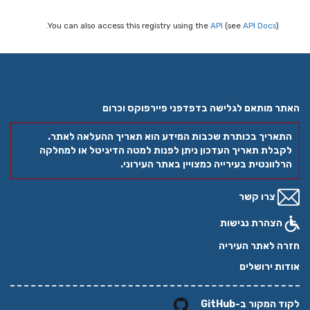
You can also access this registry using the
API
(see
API Docs
).
האתר מותאם לגלישה בדפדפני פיירפוקס וכרום
התאריך בכותרת שכבות המידע הוא תאריך ההעלאה לאתר.
לקבלת תאריך העדכון ניתן לפנות למטה הדיגיטל או למחלקה
הרלוונטית בעירייה כמצויין באתר העירוני.
צרו קשר
הצהרת נגישות
חזרה לאתר העיריה
אודות ירושלים
לקוד המקור ב-GitHub