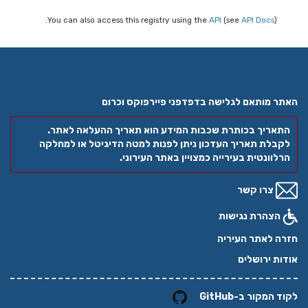
You can also access this registry using the
API
(see
API Docs
).
האתר מותאם לגלישה בדפדפני פיירפוקס וכרום
התאריך בכותרת שכבות המידע הוא תאריך ההעלאה לאתר.
לקבלת תאריך העדכון ניתן לפנות למטה הדיגיטל או למחלקה
הרלוונטית בעירייה כמצויין באתר העירוני.
צרו קשר
הצהרת נגישות
חזרה לאתר העיריה
אודות ירושלים
לקוד המקור ב-GitHub